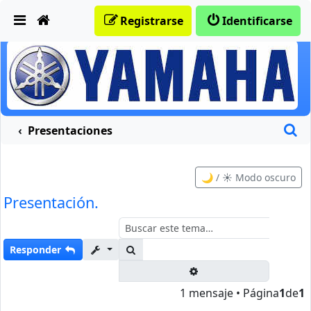
Obviar
Registrarse
Identificarse
B
Presentaciones
🌙 / ☀️ Modo oscuro
Presentación.
Buscar
Responder
Búsqueda avanzada
1 mensaje • Página
1
de
1