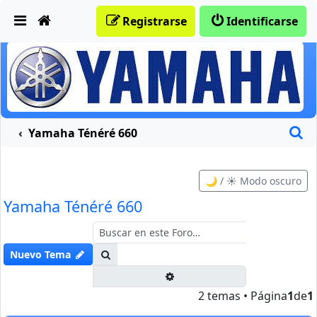
Obviar
Registrarse
Identificarse
B
Yamaha Ténéré 660
🌙 / ☀️ Modo oscuro
Yamaha Ténéré 660
Buscar
Nuevo Tema
Búsqueda avanzada
2 temas • Página
1
de
1