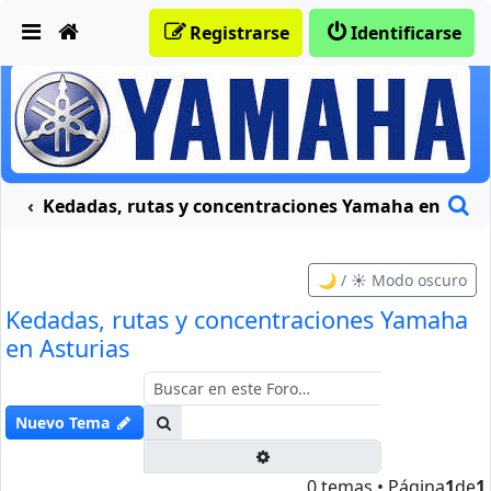
Obviar
Registrarse
Identificarse
B
traciones moteras
Kedadas, rutas y concentraciones Yamaha en Astur
🌙 / ☀️ Modo oscuro
Kedadas, rutas y concentraciones Yamaha
en Asturias
Buscar
Nuevo Tema
Búsqueda avanzada
0 temas • Página
1
de
1