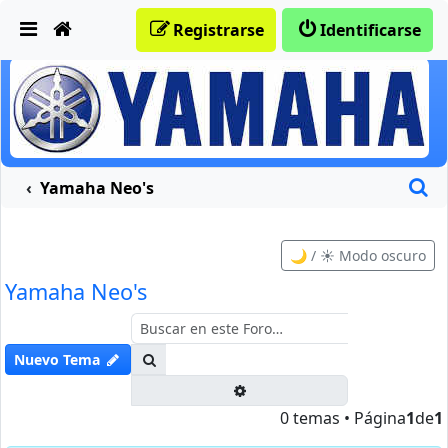
Obviar
Registrarse
Identificarse
B
Yamaha Neo's
🌙 / ☀️ Modo oscuro
Yamaha Neo's
Buscar
Nuevo Tema
Búsqueda avanzada
0 temas • Página
1
de
1