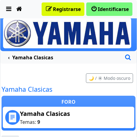
Obviar
Registrarse
Identificarse
B
Yamaha Clasicas
🌙 / ☀️ Modo oscuro
Yamaha Clasicas
FORO
Yamaha Clasicas
Temas:
9