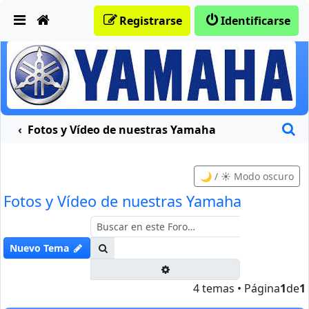
Obviar
Registrarse
Identificarse
B
Fotos y Vídeo de nuestras Yamaha
🌙 / ☀️ Modo oscuro
Fotos y Vídeo de nuestras Yamaha
Buscar
Nuevo Tema
Búsqueda avanzada
4 temas • Página
1
de
1