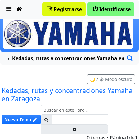
Obviar
Registrarse
Identificarse
B
traciones moteras
Kedadas, rutas y concentraciones Yamaha en Zara
🌙 / ☀️ Modo oscuro
Kedadas, rutas y concentraciones Yamaha
en Zaragoza
Buscar
Nuevo Tema
Búsqueda avanzada
0 temas • Página
1
de
1