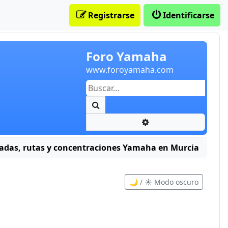
Registrarse
Identificarse
Foro Yamaha
www.foroyamaha.com
Buscar
Búsqueda avanzada
adas, rutas y concentraciones Yamaha en Murcia
🌙 / ☀️ Modo oscuro