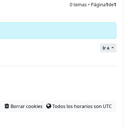
0 temas • Página
1
de
1
Ir a
Borrar cookies
Todos los horarios son
UTC