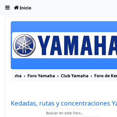
Obviar
Inicio
ro Yamaha
Foro Yamaha
Club Yamaha
Foro de Ke
Kedadas, rutas y concentraciones 