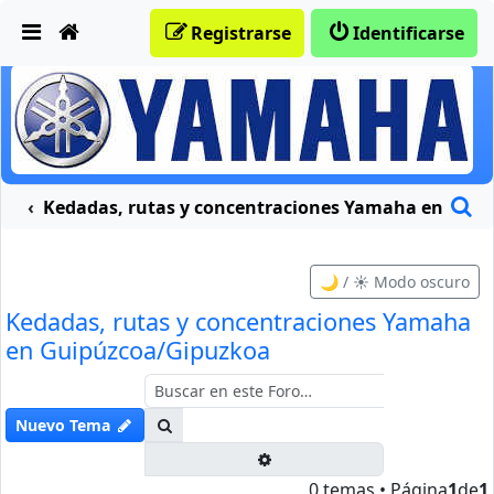
Obviar
Registrarse
Identificarse
B
traciones moteras
Kedadas, rutas y concentraciones Yamaha en Gui
🌙 / ☀️ Modo oscuro
Kedadas, rutas y concentraciones Yamaha
en Guipúzcoa/Gipuzkoa
Buscar
Nuevo Tema
Búsqueda avanzada
0 temas • Página
1
de
1