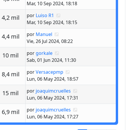
Mar, 10 Sep 2024, 18:18
Último mensaje
por
Luiso R1
estas
Vistas
4,2 mil
Mar, 10 Sep 2024, 18:15
Último mensaje
por
Manuel
estas
Vistas
4,4 mil
Vie, 26 Jul 2024, 08:22
Último mensaje
por
gorkale
estas
Vistas
10 mil
Sab, 01 Jun 2024, 11:30
Último mensaje
por
Versacepmp
estas
Vistas
8,4 mil
Lun, 06 May 2024, 18:57
Último mensaje
por
joaquimcruelles
estas
Vistas
15 mil
Lun, 06 May 2024, 17:31
Último mensaje
por
joaquimcruelles
estas
Vistas
6,9 mil
Lun, 06 May 2024, 17:27