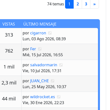
74 temas
1
2
3
»
VISTAS
ÚLTIMO MENSAJE
Último mensaje
por
cigarron
estas
Vistas
313
Lun, 03 Ago 2026, 08:39
Último mensaje
por
Fer
estas
Vistas
762
Mié, 15 Jul 2026, 16:55
Último mensaje
por
salvadormarin
estas
Vistas
1 mil
Vie, 10 Jul 2026, 17:31
Último mensaje
por
JUAN_CHE
estas
Vistas
2,3 mil
Lun, 25 May 2026, 10:37
Último mensaje
por
wildrocket.es
estas
Vistas
44 mil
Vie, 30 Ene 2026, 22:23