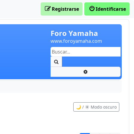
Registrarse
Identificarse
Foro Yamaha
www.foroyamaha.com
Buscar
Búsqueda avanzada
🌙 / ☀️ Modo oscuro