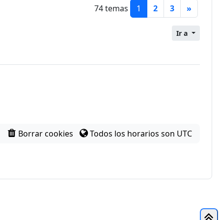
74 temas
1
2
3
»
Ir a
Borrar cookies
Todos los horarios son
UTC