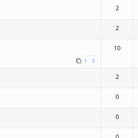
Respu
2
Respu
2
Respu
10
1
2
Respu
2
Respu
0
Respu
0
Respu
0