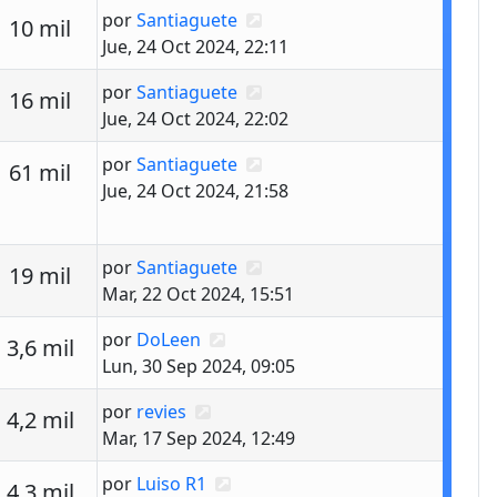
Último mensaje
por
Santiaguete
estas
Vistas
10 mil
Jue, 24 Oct 2024, 22:11
Último mensaje
por
Santiaguete
estas
Vistas
16 mil
Jue, 24 Oct 2024, 22:02
Último mensaje
por
Santiaguete
estas
Vistas
61 mil
Jue, 24 Oct 2024, 21:58
Último mensaje
por
Santiaguete
estas
Vistas
19 mil
Mar, 22 Oct 2024, 15:51
Último mensaje
por
DoLeen
estas
Vistas
3,6 mil
Lun, 30 Sep 2024, 09:05
Último mensaje
por
revies
estas
Vistas
4,2 mil
Mar, 17 Sep 2024, 12:49
Último mensaje
por
Luiso R1
estas
Vistas
4,3 mil