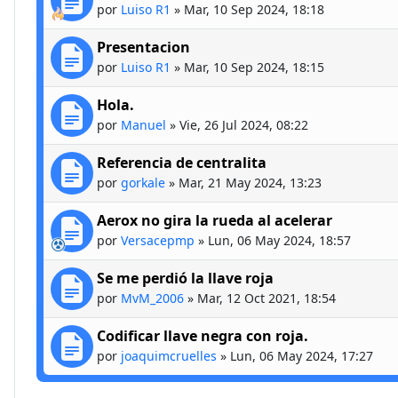
por
Luiso R1
»
Mar, 10 Sep 2024, 18:18
Presentacion
por
Luiso R1
»
Mar, 10 Sep 2024, 18:15
Hola.
por
Manuel
»
Vie, 26 Jul 2024, 08:22
Referencia de centralita
por
gorkale
»
Mar, 21 May 2024, 13:23
Aerox no gira la rueda al acelerar
por
Versacepmp
»
Lun, 06 May 2024, 18:57
Se me perdió la llave roja
por
MvM_2006
»
Mar, 12 Oct 2021, 18:54
Codificar llave negra con roja.
por
joaquimcruelles
»
Lun, 06 May 2024, 17:27