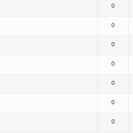
Respu
0
Respu
0
Respu
0
Respu
0
Respu
0
Respu
0
Respu
0