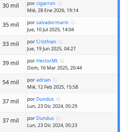
Último mensaje
por
cigarron
estas
Vistas
30 mil
Mié, 28 Ene 2026, 19:14
Último mensaje
por
salvadormarin
estas
Vistas
35 mil
Jue, 10 Jul 2025, 14:04
Último mensaje
por
Cristhian
estas
Vistas
33 mil
Jue, 19 Jun 2025, 04:27
Último mensaje
por
HectorMt
estas
Vistas
39 mil
Dom, 16 Mar 2025, 20:44
Último mensaje
por
adrian
estas
Vistas
54 mil
Mié, 12 Feb 2025, 15:58
Último mensaje
por
Dundus
estas
Vistas
37 mil
Lun, 23 Dic 2024, 05:29
Último mensaje
por
Dundus
estas
Vistas
37 mil
Lun, 23 Dic 2024, 05:23