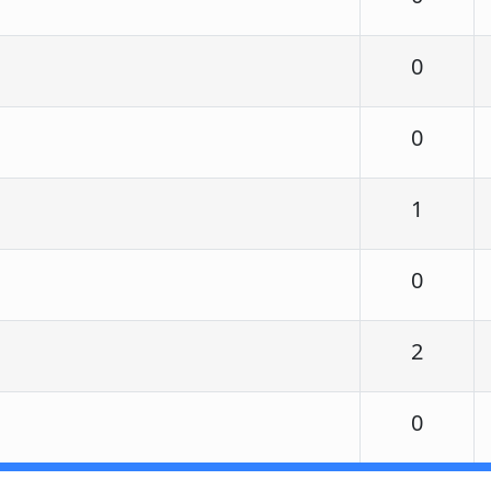
Respu
0
Respu
0
Respu
1
Respu
0
Respu
2
Respu
0