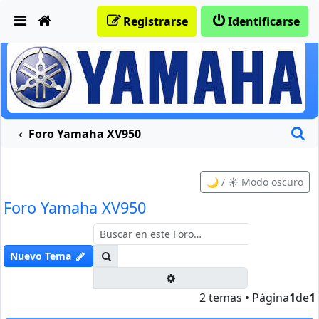
Obviar
Registrarse
Identificarse
B
Foro Yamaha XV950
🌙 / ☀️ Modo oscuro
Foro Yamaha XV950
Buscar
Nuevo Tema
Búsqueda avanzada
2 temas • Página
1
de
1