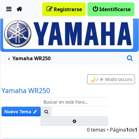
Obviar
Registrarse
Identificarse
B
Yamaha WR250
🌙 / ☀️ Modo oscuro
Yamaha WR250
Buscar
Nuevo Tema
Búsqueda avanzada
0 temas • Página
1
de
1