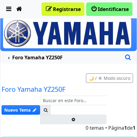
Obviar
Registrarse
Identificarse
B
Foro Yamaha YZ250F
🌙 / ☀️ Modo oscuro
Foro Yamaha YZ250F
Buscar
Nuevo Tema
Búsqueda avanzada
0 temas • Página
1
de
1