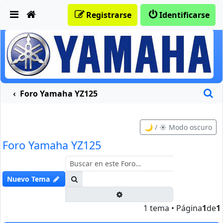
Obviar
Registrarse
Identificarse
B
Foro Yamaha YZ125
🌙 / ☀️ Modo oscuro
Foro Yamaha YZ125
Buscar
Nuevo Tema
Búsqueda avanzada
1 tema • Página
1
de
1