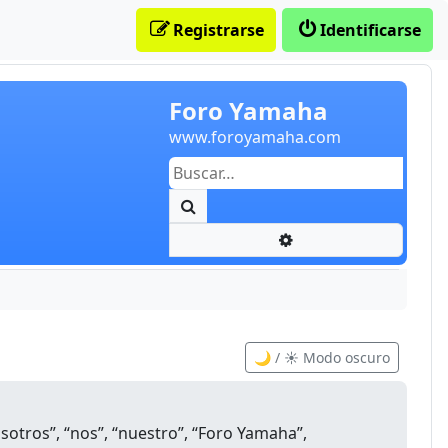
Registrarse
Identificarse
Foro Yamaha
www.foroyamaha.com
Buscar
Búsqueda avanzada
🌙 / ☀️ Modo oscuro
sotros”, “nos”, “nuestro”, “Foro Yamaha”,