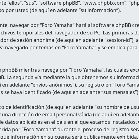
nte “ellos”, “sus”, “software phpBB”, “www.phpbb.com”, “p
o por usted (de aquí en adelante “su información”).
nte, navegar por “Foro Yamaha” hará al software phpBB cre
chivos temporales del navegador de su PC. Las primeras do
icador de sesión anónima (de aquí en adelante “session-id”)
a navegado por temas en “Foro Yamaha” y se emplea para re
 phpBB mientras navega por “Foro Yamaha”, las cuales ex
pBB. La segunda vía mediante la que obtenemos su informaci
 en adelante “envíos anónimos”), su registro en “Foro Yama
 se haya identificado (de aquí en adelante “sus mensajes”)
de identificación (de aquí en adelante “su nombre de usu
y una dirección de email personal válida (de aquí en adelant
de datos aplicables en el país en el que estamos instalados
erida por “Foro Yamaha” durante el proceso de registro será 
e qué información en su cuenta será públicamente exhibida.