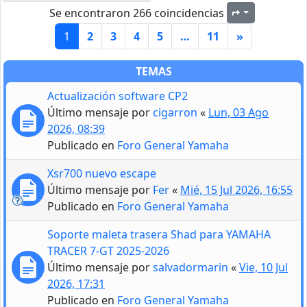
Se encontraron 266 coincidencias
Página
1
de
11
1
2
3
4
5
…
11
»
TEMAS
Actualización software CP2
Último mensaje por
cigarron
«
Lun, 03 Ago
2026, 08:39
Publicado en
Foro General Yamaha
Xsr700 nuevo escape
Último mensaje por
Fer
«
Mié, 15 Jul 2026, 16:55
Publicado en
Foro General Yamaha
Soporte maleta trasera Shad para YAMAHA
TRACER 7-GT 2025-2026
Último mensaje por
salvadormarin
«
Vie, 10 Jul
2026, 17:31
Publicado en
Foro General Yamaha