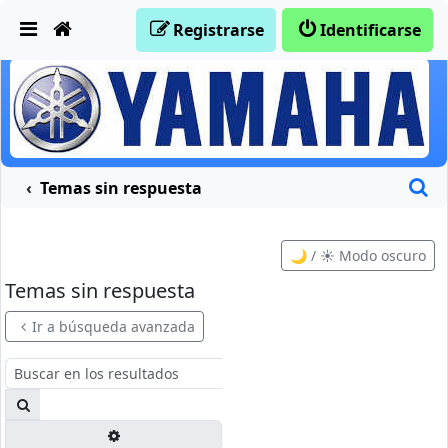
Obviar
Registrarse
Identificarse
B
Temas sin respuesta
🌙 / ☀️ Modo oscuro
Temas sin respuesta
Ir a búsqueda avanzada
Buscar
Búsqueda avanzada