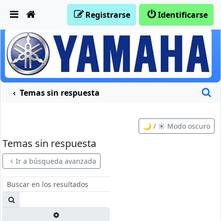
Obviar
Registrarse
Identificarse
B
Temas sin respuesta
🌙 / ☀️ Modo oscuro
Temas sin respuesta
Ir a búsqueda avanzada
Buscar
Búsqueda avanzada