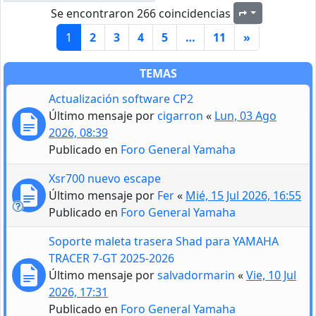
Se encontraron 266 coincidencias
Página
1
de
11
1
2
3
4
5
…
11
»
TEMAS
Actualización software CP2
Último mensaje por
cigarron
«
Lun, 03 Ago
2026, 08:39
Publicado en
Foro General Yamaha
Xsr700 nuevo escape
Último mensaje por
Fer
«
Mié, 15 Jul 2026, 16:55
Publicado en
Foro General Yamaha
Soporte maleta trasera Shad para YAMAHA
TRACER 7-GT 2025-2026
Último mensaje por
salvadormarin
«
Vie, 10 Jul
2026, 17:31
Publicado en
Foro General Yamaha