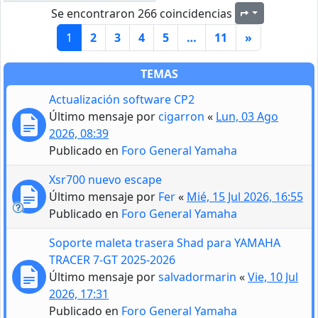
Se encontraron 266 coincidencias
Página
1
de
11
1
2
3
4
5
…
11
»
TEMAS
Actualización software CP2
Último mensaje por
cigarron
«
Lun, 03 Ago
2026, 08:39
Publicado en
Foro General Yamaha
Xsr700 nuevo escape
Último mensaje por
Fer
«
Mié, 15 Jul 2026, 16:55
Publicado en
Foro General Yamaha
Soporte maleta trasera Shad para YAMAHA
TRACER 7-GT 2025-2026
Último mensaje por
salvadormarin
«
Vie, 10 Jul
2026, 17:31
Publicado en
Foro General Yamaha