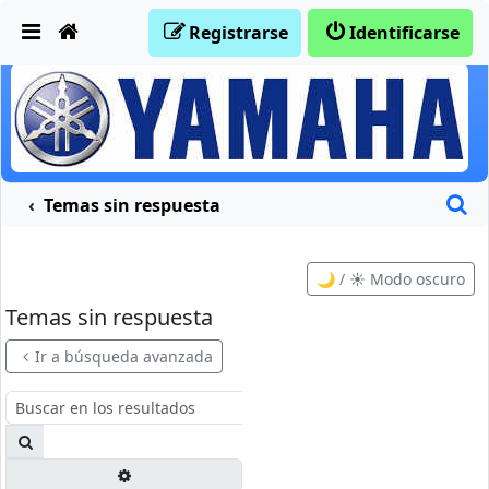
Obviar
Registrarse
Identificarse
B
Temas sin respuesta
🌙 / ☀️ Modo oscuro
Temas sin respuesta
Ir a búsqueda avanzada
Buscar
Búsqueda avanzada