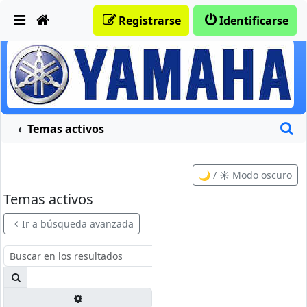
Obviar
Registrarse
Identificarse
B
Temas activos
🌙 / ☀️ Modo oscuro
Temas activos
Ir a búsqueda avanzada
Buscar
Búsqueda avanzada