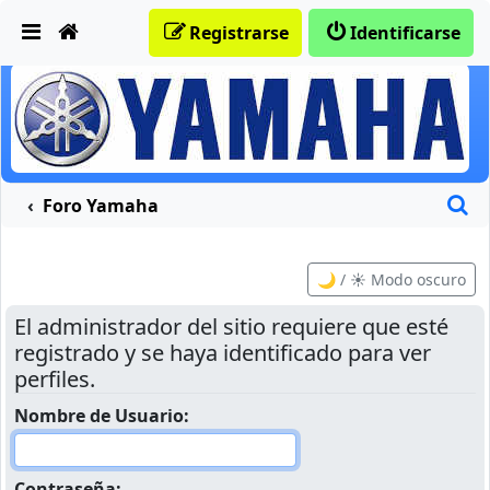
Obviar
Registrarse
Identificarse
B
Foro Yamaha
🌙 / ☀️ Modo oscuro
El administrador del sitio requiere que esté
registrado y se haya identificado para ver
perfiles.
Nombre de Usuario:
Contraseña: