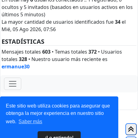
ocultos y 5 invitados (basados en usuarios activos en los
últimos 5 minutos)
La mayor cantidad de usuarios identificados fue
34
el
Mié, 05 Ago 2026, 07:56
ESTADÍSTICAS
Mensajes totales
603
• Temas totales
372
• Usuarios
totales
328
• Nuestro usuario más reciente es
ermanue30
ForoClub 2025
Privacidad
|
Condiciones
Este sitio web utiliza cookies para asegurar que
obtenga la mejor experiencia en nuestro sitio
web.
Saber más
¡Lo entiendo!