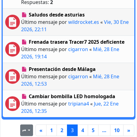
Respuestas:
2
Saludos desde asturias
Último mensaje por
wildrocket.es
«
Vie, 30 Ene
2026, 22:11
Frenada trasera Tracer7 2025 deficiente
Último mensaje por
cigarron
«
Mié, 28 Ene
2026, 19:14
Presentación desde Málaga
Último mensaje por
cigarron
«
Mié, 28 Ene
2026, 12:53
Cambiar bombilla LED homologada
Último mensaje por
tripiana4
«
Jue, 22 Ene
2026, 12:35
«
1
2
3
4
5
…
10
»
Página
3
de
10