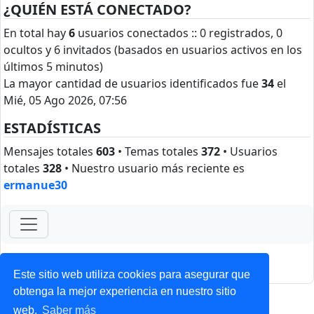
¿QUIÉN ESTÁ CONECTADO?
En total hay
6
usuarios conectados :: 0 registrados, 0
ocultos y 6 invitados (basados en usuarios activos en los
últimos 5 minutos)
La mayor cantidad de usuarios identificados fue
34
el
Mié, 05 Ago 2026, 07:56
ESTADÍSTICAS
Mensajes totales
603
• Temas totales
372
• Usuarios
totales
328
• Nuestro usuario más reciente es
ermanue30
ForoClub 2025
Privacidad
|
Condiciones
Este sitio web utiliza cookies para asegurar que
obtenga la mejor experiencia en nuestro sitio
web.
Saber más