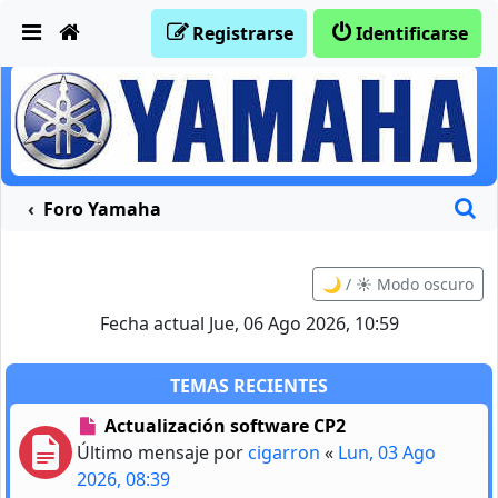
Obviar
Registrarse
Identificarse
B
Foro Yamaha
🌙 / ☀️ Modo oscuro
Fecha actual Jue, 06 Ago 2026, 10:59
TEMAS RECIENTES
Actualización software CP2
Último mensaje por
cigarron
«
Lun, 03 Ago
2026, 08:39