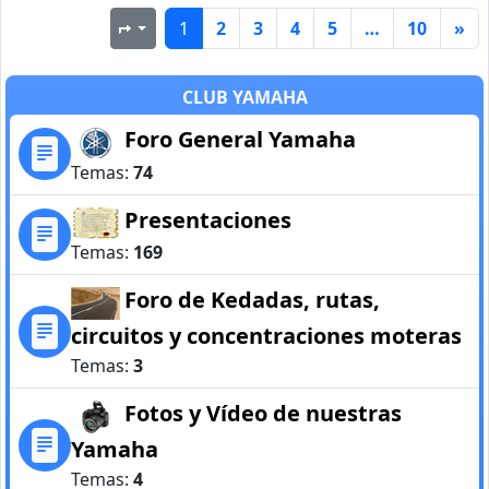
1
2
3
4
5
…
10
»
Página
1
de
10
CLUB YAMAHA
Foro General Yamaha
Temas:
74
Presentaciones
Temas:
169
Foro de Kedadas, rutas,
circuitos y concentraciones moteras
Temas:
3
Fotos y Vídeo de nuestras
Yamaha
Temas:
4