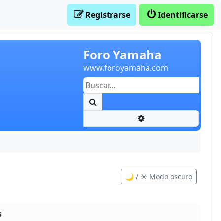
Registrarse
Identificarse
Foro Yamaha
www.foroyamaha.com
Buscar
Búsqueda avanzada
🌙 / ☀️ Modo oscuro
s