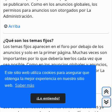
se publicaron. Como en los anuncios globales, los
permisos para anuncios son otorgados por La
Administración.
Arriba
¿Qué son los temas fijos?
Los temas fijos aparecen en el foro por debajo de los
anuncios y solo en la primer página. Muchas veces son
importantes por lo que debería leerlos cada vez que
sea posible. Como en los anuncios globales y anuncios,
los permisos para fijar un tema son otorgados por La
Este sitio web utiliza cookies para asegurar que
Administración.
obtenga la mejor experiencia en nuestro sitio
web.
Saber más
Arriba
¡Lo entiendo!
¿Qué son los temas cerrados?
Los temas cerrados son temas donde los usuarios ya